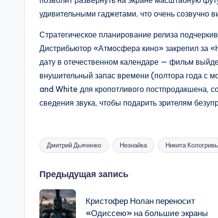
удивительными гаджетами, что очень созвучно в
Стратегическое планирование релиза подчеркива
Дистрибьютор «Атмосфера кино» закрепил за «
дату в отечественном календаре — фильм выйде
внушительный запас времени (полтора года с мо
and White для кропотливого постпродакшена, с
сведения звука, чтобы подарить зрителям безуп
Дмитрий Дьяченко
Незнайка
Никита Кологрив
Метки:
Навигация
Предыдущая запись
записи
Кристофер Нолан переносит
«Одиссею» на большие экраны