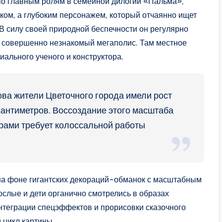
по главным ролям в семейной дилогии «Пальма»,
ком, а глубоким персонажем, который отчаянно ищет
 В силу своей природной беспечности он регулярно
 в совершенно незнакомый мегаполис. Там местное
иального ученого и конструктора.
ва жители Цветочного города имели рост
сантиметров. Воссоздание этого масштаба
ерами требует колоссальной работы
на фоне гигантских декораций-обманок с масштабным
слые и дети органично смотрелись в образах
теграции спецэффектов и прорисовки сказочного
 цикл картины.