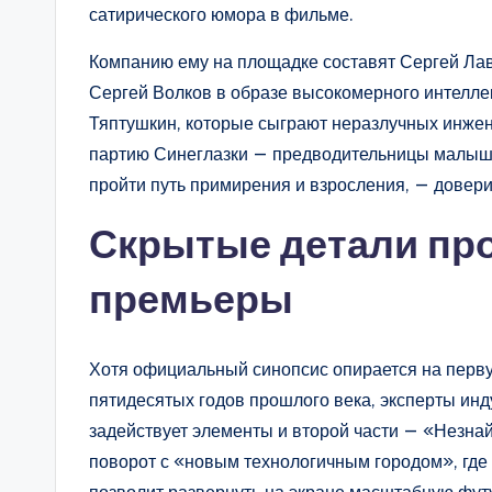
сатирического юмора в фильме.
Компанию ему на площадке составят Сергей Лав
Сергей Волков в образе высокомерного интелле
Тяптушкин, которые сыграют неразлучных инжен
партию Синеглазки — предводительницы малышек
пройти путь примирения и взросления, — довери
Скрытые детали про
премьеры
Хотя официальный синопсис опирается на перву
пятидесятых годов прошлого века, эксперты инд
задействует элементы и второй части — «Незна
поворот с «новым технологичным городом», где
позволит развернуть на экране масштабную фут