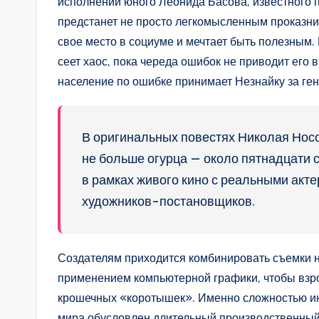
исполнении юного Леонида Басова, известного 
предстанет не просто легкомысленным проказни
свое место в социуме и мечтает быть полезным.
сеет хаос, пока череда ошибок не приводит его
население по ошибке принимает Незнайку за ген
В оригинальных повестях Николая Носо
не больше огурца — около пятнадцати 
в рамках живого кино с реальными акт
художников-постановщиков.
Создателям приходится комбинировать съемки 
применением компьютерной графики, чтобы взро
крошечных «коротышек». Именно сложностью ин
мира обусловлен длительный производственный