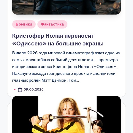
Опубликовано
Боевики
Фантастика
в
Кристофер Нолан переносит
«Одиссею» на большие экраны
В июле 2026 года мировой кинематограф ждет одно из
самых масштабных событий десятилетия — премьера
исторического эпоса Кристофера Нолана «Одиссея».
Накануне выхода грандиозного проекта исполнители
главных ролей Мэтт Дэймон, Том…
09.06.2026