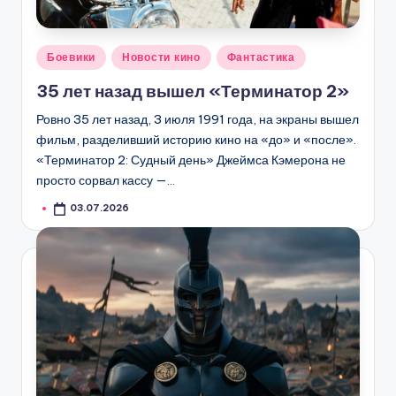
Опубликовано
Боевики
Новости кино
Фантастика
в
35 лет назад вышел «Терминатор 2»
Ровно 35 лет назад, 3 июля 1991 года, на экраны вышел
фильм, разделивший историю кино на «до» и «после».
«Терминатор 2: Судный день» Джеймса Кэмерона не
просто сорвал кассу —…
03.07.2026