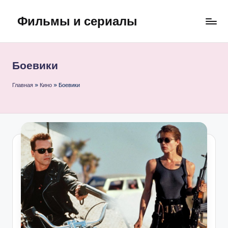
Фильмы и сериалы
Перейти
к
содержимому
Боевики
Главная
»
Кино
»
Боевики