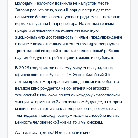
молодым Ферлонгом возникла не на пустом месте.
Эдвард рос без отца, а сам Шварценеггер в детстве
панически боялся своего сурового родителя — ветерана
вермахта Густава Шварценеггера. Их личные травмы
придали отношениям на экране невероятную
эмоциональную достоверность. Фильм-предупреждение
о войне с искусственным интеллектом вдруг обернулся
трогательной историей о том, как человеческий ребенок
научил бездушного робота ценить жизнь и не убивать.
В 2026 году зрители по всему миру снова увидят на
афишах заветные буквы «Т2». Этот юбилейный 35-
летний прокат — прекрасный повод напомнить себе, что
великое кино рождается из сочетания новаторских
технологий и глубокой, понятной каждому человеческой
эмоции. «Терминатор 2» показал нам будущее, в котором
машины восстают из пепла ядерного огня, но вместе с
тем подарил надежду: если уж машина способна понять
ценность человеческой жизни, то и мы сможем.
Аста ла виста, детка! И до встречи в кино.