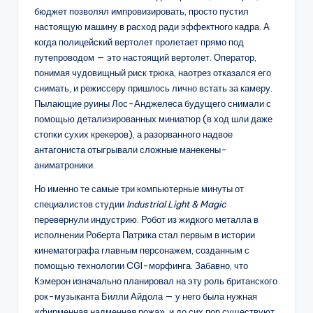
бюджет позволял импровизировать, просто пустил
настоящую машину в расход ради эффектного кадра. А
когда полицейский вертолет пролетает прямо под
путепроводом — это настоящий вертолет. Оператор,
понимая чудовищный риск трюка, наотрез отказался его
снимать, и режиссеру пришлось лично встать за камеру.
Пылающие руины Лос-Анджелеса будущего снимали с
помощью детализированных миниатюр (в ход шли даже
стопки сухих крекеров), а разорванного надвое
антагониста отыгрывали сложные манекены-
аниматроники.
Но именно те самые три компьютерные минуты от
специалистов студии
Industrial Light & Magic
перевернули индустрию. Робот из жидкого металла в
исполнении Роберта Патрика стал первым в истории
кинематографа главным персонажем, созданным с
помощью технологии CGI-морфинга. Забавно, что
Кэмерон изначально планировал на эту роль британского
рок-музыканта Билли Айдола — у него была нужная
«фирменная надменная рожа», и до сих пор существуют