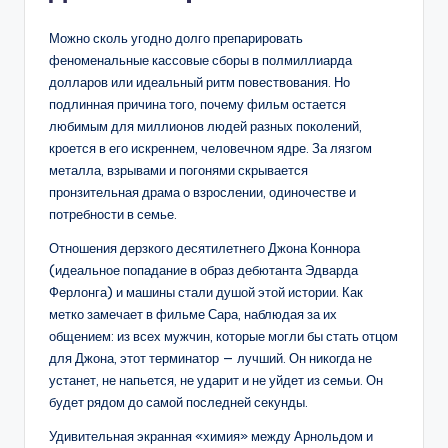
Можно сколь угодно долго препарировать
феноменальные кассовые сборы в полмиллиарда
долларов или идеальный ритм повествования. Но
подлинная причина того, почему фильм остается
любимым для миллионов людей разных поколений,
кроется в его искреннем, человечном ядре. За лязгом
металла, взрывами и погонями скрывается
пронзительная драма о взрослении, одиночестве и
потребности в семье.
Отношения дерзкого десятилетнего Джона Коннора
(идеальное попадание в образ дебютанта Эдварда
Ферлонга) и машины стали душой этой истории. Как
метко замечает в фильме Сара, наблюдая за их
общением: из всех мужчин, которые могли бы стать отцом
для Джона, этот терминатор — лучший. Он никогда не
устанет, не напьется, не ударит и не уйдет из семьи. Он
будет рядом до самой последней секунды.
Удивительная экранная «химия» между Арнольдом и