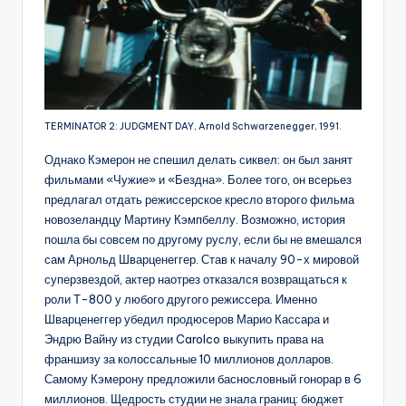
TERMINATOR 2: JUDGMENT DAY, Arnold Schwarzenegger, 1991.
Однако Кэмерон не спешил делать сиквел: он был занят
фильмами «Чужие» и «Бездна». Более того, он всерьез
предлагал отдать режиссерское кресло второго фильма
новозеландцу Мартину Кэмпбеллу. Возможно, история
пошла бы совсем по другому руслу, если бы не вмешался
сам Арнольд Шварценеггер. Став к началу 90-х мировой
суперзвездой, актер наотрез отказался возвращаться к
роли Т-800 у любого другого режиссера. Именно
Шварценеггер убедил продюсеров Марио Кассара и
Эндрю Вайну из студии Carolco выкупить права на
франшизу за колоссальные 10 миллионов долларов.
Самому Кэмерону предложили баснословный гонорар в 6
миллионов. Щедрость студии не знала границ: бюджет