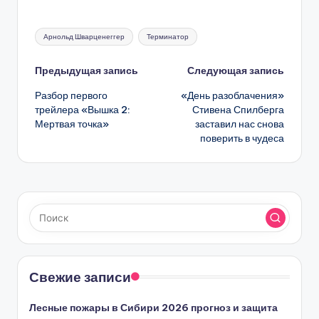
Метки:
Арнольд Шварценеггер
Терминатор
Навигация
Предыдущая запись
Следующая запись
Разбор первого
«День разоблачения»
записи
трейлера «Вышка 2:
Стивена Спилберга
Мертвая точка»
заставил нас снова
поверить в чудеса
Свежие записи
Лесные пожары в Сибири 2026 прогноз и защита