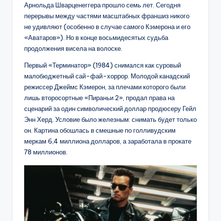
Арнольда Шварценеггера прошло семь лет. Сегодня
перерывы между частями масштабных франшиз никого
не удивляют (особенно в случае самого Кэмерона и его
«Аватаров»). Но в конце восьмидесятых судьба
продолжения висела на волоске.
Первый «Терминатор» (1984) снимался как суровый
малобюджетный сай-фай-хоррор. Молодой канадский
режиссер Джеймс Кэмерон, за плечами которого были
лишь второсортные «Пираньи 2», продал права на
сценарий за один символический доллар продюсеру Гейл
Энн Херд. Условие было железным: снимать будет только
он. Картина обошлась в смешные по голливудским
меркам 6,4 миллиона долларов, а заработала в прокате
78 миллионов.