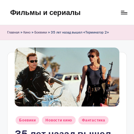
Фильмы и сериалы
Перейти
к
содержимому
Главная
»
Кино
»
Боевики
»
35 лет назад вышел «Терминатор 2»
Опубликовано
Боевики
Новости кино
Фантастика
в
35 лет назад вышел