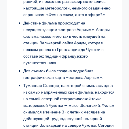
рацией, и несколько раз в эфир включались
настоящие метеорологи, немного озадаченно
спрашивая: «Фея на связи, а кто в эфире?»
Действие фильма происходит на
несуществующем «острове Аарчым». Авторы
фильма назвали его так в честь живущей на
станции Валькаркай лайки Арчум, которая
пешком дошла от Гренландии до Чукотки в
составе экспедиции французского
путешественника.
Для съемок была создана подробная
географическая карта «острова Аарчым».
Туманная Станция, на которой снималась одна
из самых напряженных сцен фильма, находится
на самой северной географической точке
материковой Чукотки — мысе Шелагский. Фильм
снимался в течение 3-х летних месяцев на
действующей труднодоступной полярной
станции Валькаркай на севере Чукотки. Сегодня