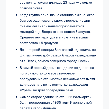
съемочная смена длилась 23 часа — сколько
позволял свет.
Когда группа прибыла на станцию в июне, океан
был все еще покрыт льдом; в последние дни
съемок лег снег и начал образовываться
молодой лед. Впервые снег пошел 3 августа.
Средняя температура в эти летние месяцы
составляла +5 градусов.
До полярной станции Валькаркай, где снимался
фильм, нужно добираться 6 часов на вездеходе
от г. Певек, самого северного города России.
В самый первый день экспедиции по дороге на
полярную станцию все съемочное
оборудование стоимостью несколько сот тысяч
долларов чуть не потонуло, когда вездеход
«Урал» застрял посередине реки.
Самое старое здание на станции Валькаркай —
баня, построенная в 1935 году. Именно в ней
парятся герои фильма.