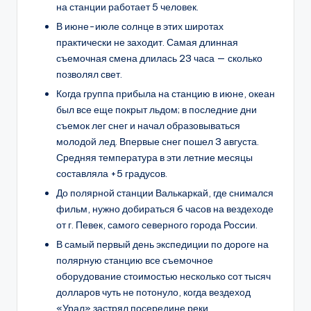
на станции работает 5 человек.
В июне-июле солнце в этих широтах
практически не заходит. Самая длинная
съемочная смена длилась 23 часа — сколько
позволял свет.
Когда группа прибыла на станцию в июне, океан
был все еще покрыт льдом; в последние дни
съемок лег снег и начал образовываться
молодой лед. Впервые снег пошел 3 августа.
Средняя температура в эти летние месяцы
составляла +5 градусов.
До полярной станции Валькаркай, где снимался
фильм, нужно добираться 6 часов на вездеходе
от г. Певек, самого северного города России.
В самый первый день экспедиции по дороге на
полярную станцию все съемочное
оборудование стоимостью несколько сот тысяч
долларов чуть не потонуло, когда вездеход
«Урал» застрял посередине реки.