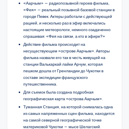
«Аарчым» — радиопозывной героев фильма,
«Фея» — реальный позывной базовой станции в
городе Певек. Актеры работали с действующей
рацией, и несколько раз в эфир включались
настоящие метеорологи, немного озадаченно
спрашивая: «Фея на связи, а кто в эфире?»
Действие фильма происходит на
несуществующем «острове Аарчым». Авторы
фильма назвали его так в честь живущей на
станции Валькаркай лайки Арчум, которая
пешком дошла от Гренландии до Чукотки в
составе экспедиции французского
путешественника.
Для съемок была создана подробная
географическая карта «острова Аарчым».
Туманная Станция, на которой снималась одна
из самых напряженных сцен фильма, находится
на самой северной географической точке
материковой Чукотки — мысе Шелагский.