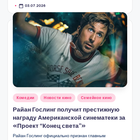
03.07.2026
Опубликовано
Комедии
Новости кино
Семейное кино
в
Райан Гослинг получит престижную
награду Американской синематеки за
«Проект “Конец света”»
Райан Гослинг официально признан главным