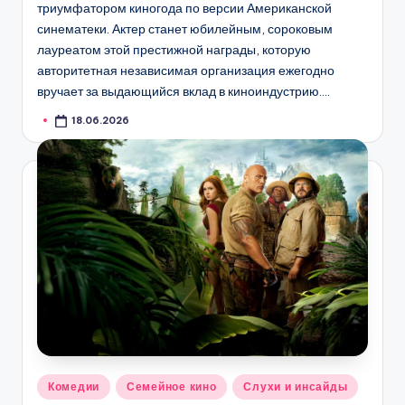
триумфатором киногода по версии Американской
синематеки. Актер станет юбилейным, сороковым
лауреатом этой престижной награды, которую
авторитетная независимая организация ежегодно
вручает за выдающийся вклад в киноиндустрию.…
18.06.2026
Опубликовано
Комедии
Семейное кино
Слухи и инсайды
в