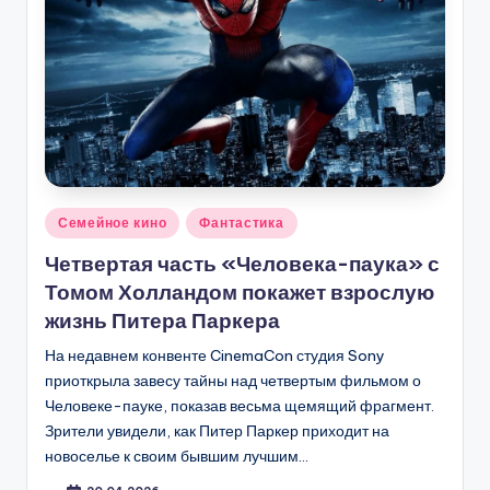
Опубликовано
Семейное кино
Фантастика
в
Четвертая часть «Человека-паука» с
Томом Холландом покажет взрослую
жизнь Питера Паркера
На недавнем конвенте CinemaCon студия Sony
приоткрыла завесу тайны над четвертым фильмом о
Человеке-пауке, показав весьма щемящий фрагмент.
Зрители увидели, как Питер Паркер приходит на
новоселье к своим бывшим лучшим…