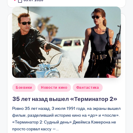
03.07.2026
Опубликовано
Боевики
Новости кино
Фантастика
в
35 лет назад вышел «Терминатор 2»
Ровно 35 лет назад, 3 июля 1991 года, на экраны вышел
фильм, разделивший историю кино на «до» и «после».
«Терминатор 2: Судный день» Джеймса Кэмерона не
просто сорвал кассу —…