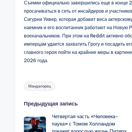
Съемки официально завершились еще в конце 
просачиваться в сеть от инсайдеров и участник
Сигурни Уивер, которая добавит веса актерскому
наемник и его воспитанник работают на Новую 
военачальников. При этом на Reddit активно об
имперцам удается захватить Грогу и посадить ег
главного героя пойти на крайние меры в картин
2026 года.
Мандалорец
Метки:
Навигация
Предыдущая запись
Четвертая часть «Человека-
записи
паука» с Томом Холландом
покажет взрослую жизнь Питера