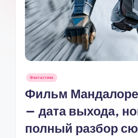
Опубликовано
Фантастика
в
Фильм Мандалорец
— дата выхода, н
полный разбор сю