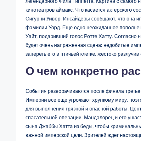
легендарного Фила Типпетта. Картина с самого 
кинотеатров аймакс. Что касается актерского со
Сигурни Уивер. Инсайдеры сообщают, что она иг
фамилии Уорд. Еще одно неожиданное пополне
Уайт, подаривший голос Ротте Хатту. Согласно
будет очень напряженная сцена: недобитые имп
запереть его в птичьей клетке, жестоко разлучи
О чем конкретно рас
События разворачиваются после финала третьег
Империи все еще угрожают хрупкому миру, поэ
для выполнения грязной и опасной работы. Цент
спасательной операции. Мандалорец и его уша
сына Джаббы Хатта из беды, чтобы криминальн
важной имперской цели. Зрителей ждет настоя