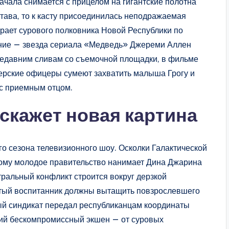
начала снимается с прицелом на гигантские полотна
става, то к касту присоединилась неподражаемая
рает сурового полковника Новой Республики по
ние — звезда сериала «Медведь» Джереми Аллен
 недавним сливам со съемочной площадки, в фильме
ерские офицеры сумеют захватить малыша Грогу и
в с приемным отцом.
скажет новая картина
о сезона телевизионного шоу. Осколки Галактической
тому молодое правительство нанимает Дина Джарина
ральный конфликт строится вокруг дерзкой
стый воспитанник должны вытащить повзрослевшего
ый синдикат передал республиканцам координаты
щий бескомпромиссный экшен — от суровых