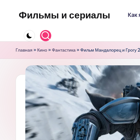
Фильмы и сериалы
Как 
Перейти
к
содержимому
Главная
»
Кино
»
Фантастика
»
Фильм Мандалорец и Грогу 2