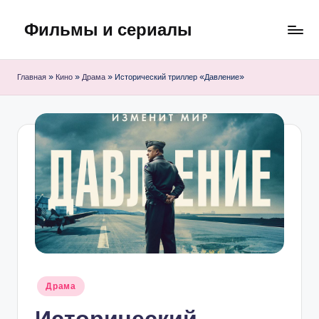
Фильмы и сериалы
Перейти
к
содержимому
Главная
»
Кино
»
Драма
»
Исторический триллер «Давление»
Опубликовано
Драма
в
Исторический