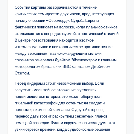
События картины разворачиваются в течение
критических семидесяти двух часов, предшествующих
началу операции «Оверлорд». Судьба Европы
фактически повисает на волоске, когда планы союзников
сталкиваются с непредсказуемой атлантической стихией.
В центре повествования находится жесткое
интеллектуальное и психологическое противостояние
между верховным главнокомандующим силами
союзников генералом Дуайтом Эйзенхауэром и главным
метеорологом британских ВВС капитаном Джеймсом
Стэггом.
Перед лидерами стоит невозможный выбор. Если
запустить масштабное вторжение в условиях
надвигающегося шторма, это может обернуться
гибельной катастрофой для сотен тысяч солдат и
полным крахом всей кампании. С другой стороны,
перенос даты грозит раскрытием секретных планов
немецкой разведке. Фильм скрупулезно исследует этот
узкий отрезок времени, когда судьбоносные решения