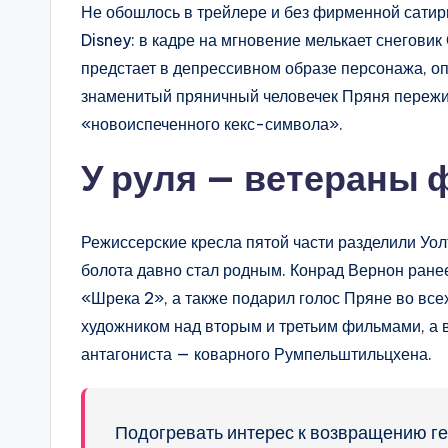
Не обошлось в трейлере и без фирменной сатиры
Disney: в кадре на мгновение мелькает снегови
предстает в депрессивном образе персонажа, оп
знаменитый пряничный человечек Пряня пережи
«новоиспеченного кекс-символа».
У руля — ветераны
Режиссерские кресла пятой части разделили Уол
болота давно стал родным. Конрад Вернон ране
«Шрека 2», а также подарил голос Пряне во всех
художником над вторым и третьим фильмами, а 
антагониста — коварного Румпельштильцхена.
Подогревать интерес к возвращению г