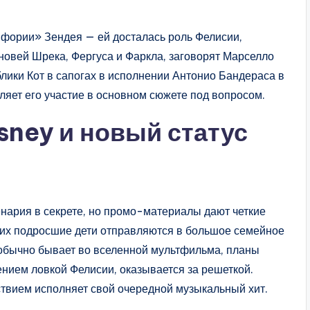
фории» Зендея — ей досталась роль Фелисии,
новей Шрека, Фергуса и Фаркла, заговорят Марселло
лики Кот в сапогах в исполнении Антонио Бандераса в
вляет его участие в основном сюжете под вопросом.
sney и новый статус
нария в секрете, но промо-материалы дают четкие
и их подросшие дети отправляются в большое семейное
 обычно бывает во вселенной мультфильма, планы
ением ловкой Фелисии, оказывается за решеткой.
твием исполняет свой очередной музыкальный хит.