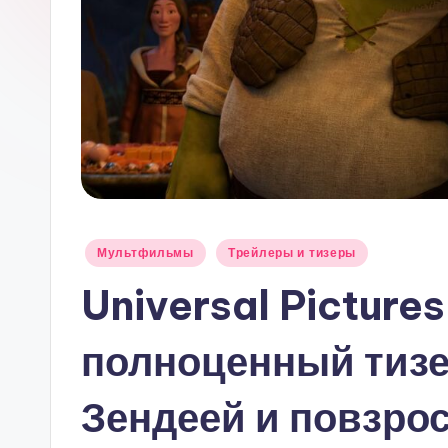
Опубликовано
Мультфильмы
Трейлеры и тизеры
в
Universal Picture
полноценный тизе
Зендеей и повзро