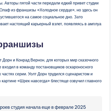
. Авторы пятой части передали едкий привет студии
к Олаф из франшизы «Холодное сердце», но здесь он
устившегося на самое социальное дно. Зато
вает настоящий карьерный взлет, появляясь в амплуа
 франшизы
т Дорн и Конрад Вернон, для которых мир сказочного
е входил в команду постановщиков оскароносного
 частях серии. Уолт Дорн трудился сценаристом и
в картине «Шрек навсегда» блестяще озвучил главного
ероев студия начала еще в феврале 2025