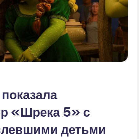
s показала
р «Шрека 5» с
слевшими детьми