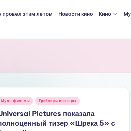
я провёл этим летом
Новости кино
Кино
Му
Опубликовано
Мультфильмы
Трейлеры и тизеры
в
Universal Pictures показала
полноценный тизер «Шрека 5» с