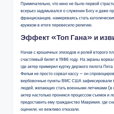
Примечательно, что кино не было первой страс
всерьез задумывался о служении Богу и даже пр
францисканцев, намереваясь стать католическ
кружком в итоге перевесило религию.
Эффект «Топ Гана» и изв
Начав с крошечных эпизодов и ролей второго пла
счастливый билет в 1986 году. На экраны ворва
где актер примерил куртку дерзкого пилота Пит
Фильм не просто сорвал кассу — он спровоцир
вербовочные пункты ВМС США зафиксировали б
людей, желающих стать военными летчиками (в
актер настолько проникся процессом съемок и ло
предоставить ему гражданство Маврикия, где сн
оценили, но вежливо отказали.