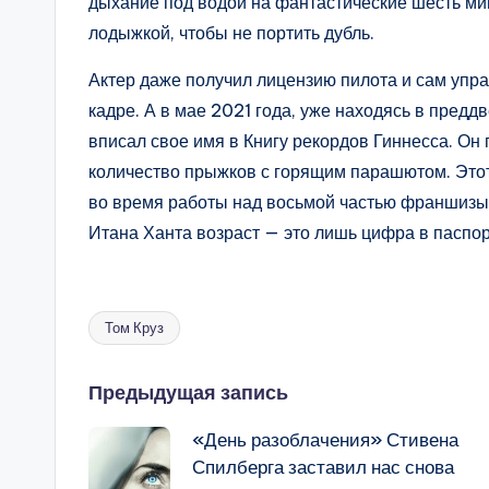
дыхание под водой на фантастические шесть ми
лодыжкой, чтобы не портить дубль.
Актер даже получил лицензию пилота и сам упр
кадре. А в мае 2021 года, уже находясь в пред
вписал свое имя в Книгу рекордов Гиннесса. Он
количество прыжков с горящим парашютом. Это
во время работы над восьмой частью франшизы
Итана Ханта возраст — это лишь цифра в паспор
Том Круз
Метки:
Навигация
Предыдущая запись
«День разоблачения» Стивена
записи
Спилберга заставил нас снова