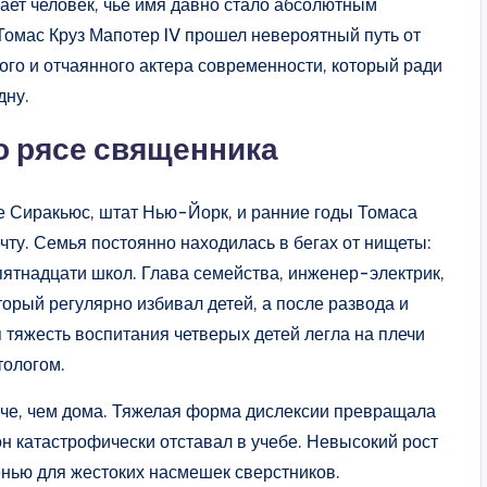
ает человек, чье имя давно стало абсолютным
омас Круз Мапотер IV прошел невероятный путь от
ого и отчаянного актера современности, который ради
дну.
о рясе священника
де Сиракьюс, штат Нью-Йорк, и ранние годы Томаса
ту. Семья постоянно находилась в бегах от нищеты:
 пятнадцати школ. Глава семейства, инженер-электрик,
оторый регулярно избивал детей, а после развода и
я тяжесть воспитания четверых детей легла на плечи
тологом.
гче, чем дома. Тяжелая форма дислексии превращала
он катастрофически отставал в учебе. Невысокий рост
нью для жестоких насмешек сверстников.