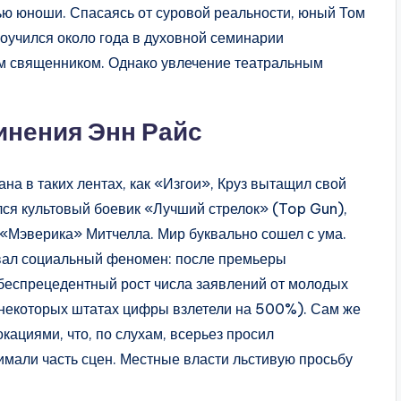
тью юноши. Спасаясь от суровой реальности, юный Том
оучился около года в духовной семинарии
им священником. Однако увлечение театральным
инения Энн Райс
на в таких лентах, как «Изгои», Круз вытащил свой
лся культовый боевик «Лучший стрелок» (Top Gun),
а «Мэверика» Митчелла. Мир буквально сошел с ума.
овал социальный феномен: после премьеры
еспрецедентный рост числа заявлений от молодых
 некоторых штатах цифры взлетели на 500%). Сам же
кациями, что, по слухам, всерьез просил
имали часть сцен. Местные власти льстивую просьбу