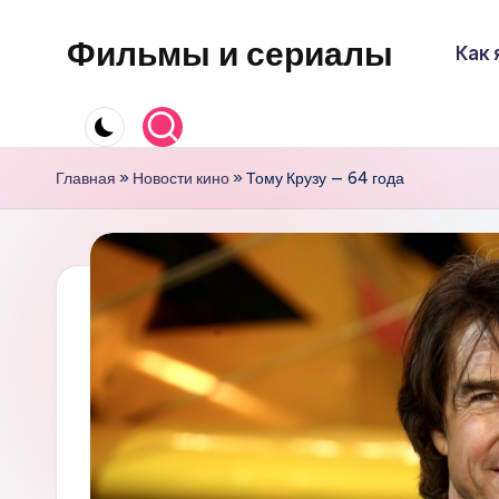
Фильмы и сериалы
Как 
Перейти
к
содержимому
Главная
»
Новости кино
»
Тому Крузу — 64 года