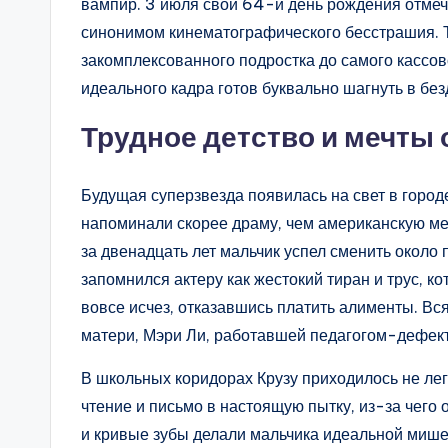
вампир. 3 июля свой 64-й день рождения отмеч
синонимом кинематографического бесстрашия. Т
закомплексованного подростка до самого кассов
идеального кадра готов буквально шагнуть в без
Трудное детство и мечты 
Будущая суперзвезда появилась на свет в горо
напоминали скорее драму, чем американскую меч
за двенадцать лет мальчик успел сменить около
запомнился актеру как жестокий тиран и трус, к
вовсе исчез, отказавшись платить алименты. Вс
матери, Мэри Ли, работавшей педагогом-дефек
В школьных коридорах Крузу приходилось не ле
чтение и письмо в настоящую пытку, из-за чего 
и кривые зубы делали мальчика идеальной мише