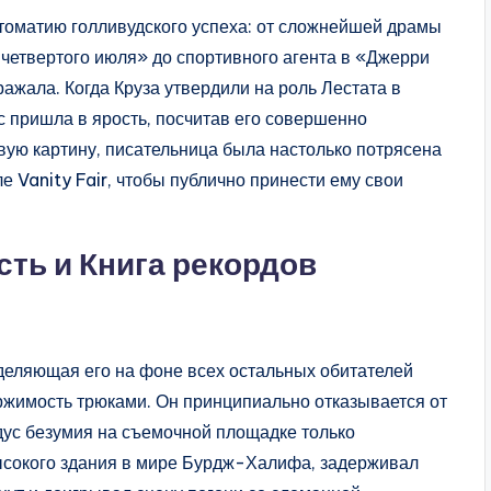
томатию голливудского успеха: от сложнейшей драмы
четвертого июля» до спортивного агента в «Джерри
ажала. Когда Круза утвердили на роль Лестата в
 пришла в ярость, посчитав его совершенно
вую картину, писательница была настолько потрясена
е Vanity Fair, чтобы публично принести ему свои
ть и Книга рекордов
ыделяющая его на фоне всех остальных обитателей
ржимость трюками. Он принципиально отказывается от
дус безумия на съемочной площадке только
высокого здания в мире Бурдж-Халифа, задерживал