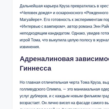
Дальнейшая карьера Круза превратилась в хрес
«Человек дождя» и оскароносного «Рожденного 
Магуайере». Его готовность к экспериментам пор
«Интервью с вампиром», автор романа Энн Райс
неподходящим кандидатом. Однако, увидев гото
игрой Тома, что выкупила целую полосу в журнал
извинения.
Адреналиновая зависимос
Гиннесса
Но главная отличительная черта Тома Круза, в
голливудского Олимпа, — это маниакальная оде
услуг дублеров, и с каждым новым фильмом гра
возрастает. Он лично висел на фасаде самого 