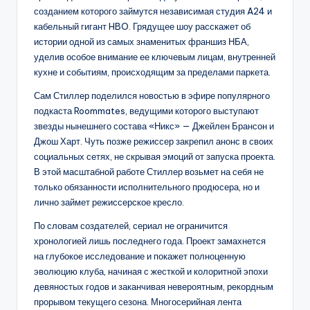
созданием которого займутся независимая студия A24 и
кабельный гигант HBO. Грядущее шоу расскажет об
истории одной из самых знаменитых франшиз НБА,
уделив особое внимание ее ключевым лицам, внутренней
кухне и событиям, происходящим за пределами паркета.
Сам Стиллер поделился новостью в эфире популярного
подкаста Roommates, ведущими которого выступают
звезды нынешнего состава «Никс» — Джейлен Брансон и
Джош Харт. Чуть позже режиссер закрепил анонс в своих
социальных сетях, не скрывая эмоций от запуска проекта.
В этой масштабной работе Стиллер возьмет на себя не
только обязанности исполнительного продюсера, но и
лично займет режиссерское кресло.
По словам создателей, сериал не ограничится
хронологией лишь последнего года. Проект замахнется
на глубокое исследование и покажет полноценную
эволюцию клуба, начиная с жесткой и колоритной эпохи
девяностых годов и заканчивая невероятным, рекордным
прорывом текущего сезона. Многосерийная лента