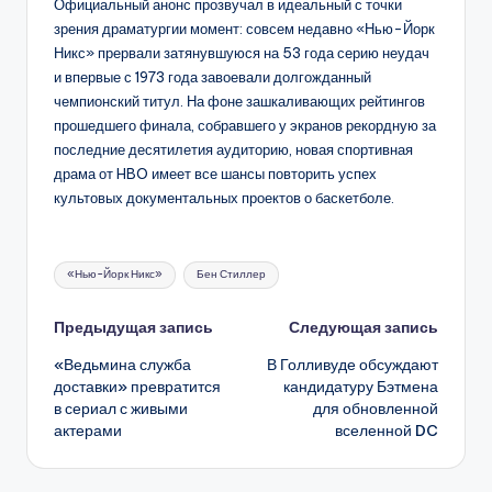
Официальный анонс прозвучал в идеальный с точки
зрения драматургии момент: совсем недавно «Нью-Йорк
Никс» прервали затянувшуюся на 53 года серию неудач
и впервые с 1973 года завоевали долгожданный
чемпионский титул. На фоне зашкаливающих рейтингов
прошедшего финала, собравшего у экранов рекордную за
последние десятилетия аудиторию, новая спортивная
драма от HBO имеет все шансы повторить успех
культовых документальных проектов о баскетболе.
Метки:
«Нью-Йорк Никс»
Бен Стиллер
Навигация
Предыдущая запись
Следующая запись
«Ведьмина служба
В Голливуде обсуждают
записи
доставки» превратится
кандидатуру Бэтмена
в сериал с живыми
для обновленной
актерами
вселенной DC