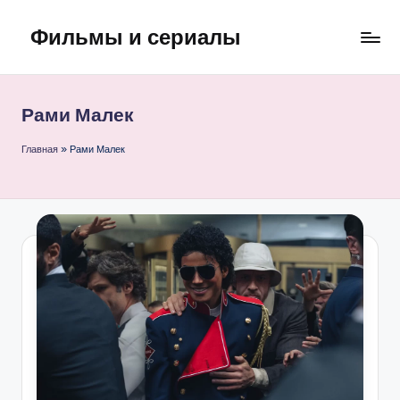
Фильмы и сериалы
Перейти
к
содержимому
Рами Малек
Главная
»
Рами Малек