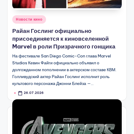
Опубликовано
Новости кино
в
Райан Гослинг официально
присоединяется к киновселенной
Marvel в роли Призрачного гонщика
На фестивале San Diego Comic-Con глава Marvel
Studios Кевин Файги официально объявил о
долгожданном пополнении в актерском составе КВМ.
Голливудский актер Райан Гослинг исполнит роль
культового персонажа Джонни Блейза —…
26.07.2026