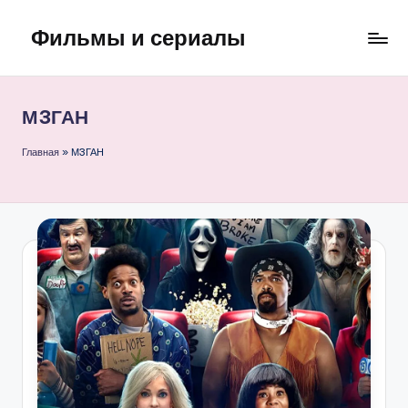
Фильмы и сериалы
Перейти
к
содержимому
М3ГАН
Главная
»
М3ГАН