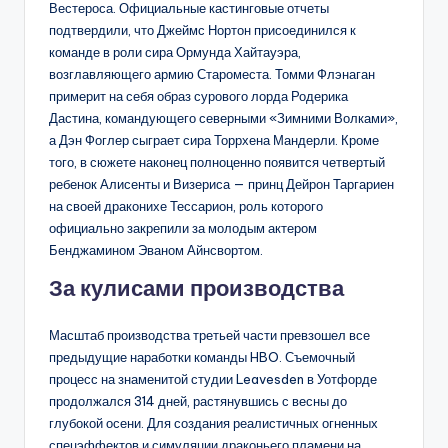
Вестероса. Официальные кастинговые отчеты
подтвердили, что Джеймс Нортон присоединился к
команде в роли сира Ормунда Хайтауэра,
возглавляющего армию Староместа. Томми Флэнаган
примерит на себя образ сурового лорда Родерика
Дастина, командующего северными «Зимними Волками»,
а Дэн Фоглер сыграет сира Торрхена Мандерли. Кроме
того, в сюжете наконец полноценно появится четвертый
ребенок Алисенты и Визериса — принц Дейрон Таргариен
на своей драконихе Тессарион, роль которого
официально закрепили за молодым актером
Бенджамином Эваном Айнсвортом.
За кулисами производства
Масштаб производства третьей части превзошел все
предыдущие наработки команды HBO. Съемочный
процесс на знаменитой студии Leavesden в Уотфорде
продолжался 314 дней, растянувшись с весны до
глубокой осени. Для создания реалистичных огненных
спецэффектов и симуляции драконьего пламени на