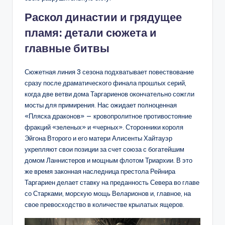
Раскол династии и грядущее
пламя: детали сюжета и
главные битвы
Сюжетная линия 3 сезона подхватывает повествование
сразу после драматического финала прошлых серий,
когда две ветви дома Таргариенов окончательно сожгли
мосты для примирения. Нас ожидает полноценная
«Пляска драконов» — кровопролитное противостояние
фракций «зеленых» и «черных». Сторонники короля
Эйгона Второго и его матери Алисенты Хайтауэр
укрепляют свои позиции за счет союза с богатейшим
домом Ланнистеров и мощным флотом Триархии. В это
же время законная наследница престола Рейнира
Таргариен делает ставку на преданность Севера во главе
со Старками, морскую мощь Веларионов и, главное, на
свое превосходство в количестве крылатых ящеров.