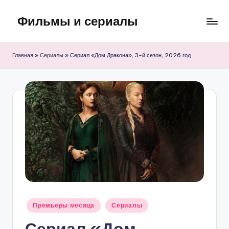
Фильмы и сериалы
Перейти
к
содержимому
Главная
»
Сериалы
»
Сериал «Дом Дракона», 3-й сезон, 2026 год
Опубликовано
Премьеры месяца
Сериалы
в
Сериал «Дом