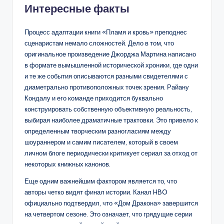
Интересные факты
Процесс адаптации книги «Пламя и кровь» преподнес
сценаристам немало сложностей. Дело в том, что
оригинальное произведение Джорджа Мартина написано
в формате вымышленной исторической хроники, где одни
и те же события описываются разными свидетелями с
диаметрально противоположных точек зрения. Райану
Кондалу и его команде приходится буквально
конструировать собственную объективную реальность,
выбирая наиболее драматичные трактовки. Это привело к
определенным творческим разногласиям между
шоураннером и самим писателем, который в своем
личном блоге периодически критикует сериал за отход от
некоторых книжных канонов.
Еще одним важнейшим фактором является то, что
авторы четко видят финал истории. Канал HBO
официально подтвердил, что «Дом Дракона» завершится
на четвертом сезоне. Это означает, что грядущие серии