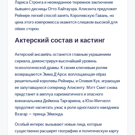
Лариса Стронга и неожиданное тюремное заключение
бывшего десницы Отто Хайтауэра. Алисента предложит
Рейнире легкий способ занять Королевскую Гавань, но
цена этого компромисса окажется слишком высокой для
обеих сторон.
Актерский состав и кастинг
Актерский ансамбль останется главным украшением
сериала, демонстрируя высочайший уровень
психологической драмы. К своим ключевым ролям
возвращаются Эмма Д’Арси, воплощающая образ
решительной королевы Рейниры, и Оливия Кук, играющая
ее запутавшуюся соперницу Алисенту. Мэтт Смит снова
предстанет в амплуа харизматичного и опасного
военачальника Деймона Таргариена, а Юэн Митчелл
продолжит нагнетать ужас в роли одноглазого наездника
Вхагар — принца Эймонда.
Особый интерес вызывают новые лица, которые
существенно расширят географию и политическую карту