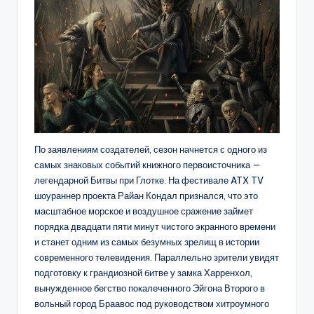
По заявлениям создателей, сезон начнется с одного из
самых знаковых событий книжного первоисточника —
легендарной Битвы при Глотке. На фестивале ATX TV
шоураннер проекта Райан Кондал признался, что это
масштабное морское и воздушное сражение займет
порядка двадцати пяти минут чистого экранного времени
и станет одним из самых безумных зрелищ в истории
современного телевидения. Параллельно зрители увидят
подготовку к грандиозной битве у замка Харренхол,
вынужденное бегство покалеченного Эйгона Второго в
вольный город Браавос под руководством хитроумного