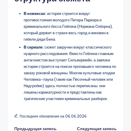
В комиксах:
история строится вокруг
противостояния молодого Питера Паркера и
криминального босса Гоблина (Нормана Озборна),
который держит в страхе весь город и виновен в
гибели дяди Бена.
В сериале:
сюжет закручен вокруг классического
нуарного расследования. Вместо Гоблина главным
антагонистом выступает Сильвермейн, а завязка
истории строится на поиске пропавшего человека по
заказу роковой женщины. Многие культовые злодеи
Человека-паука (такие как Песочный человек или
Надгробие) здесь полностью переписаны: они
лишены карикатурности и представлены как
трагические участники криминальных разборок.
Последнее обновление на 06.06.2026
Навигация
Предыдущая запись
Следующая запись