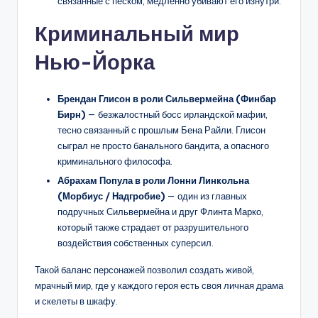
связанные с песком, медленно убивают его изнутри.
Криминальный мир
Нью-Йорка
Брендан Глисон в роли Сильвермейна (Финбар
Бирн)
— безжалостный босс ирландской мафии,
тесно связанный с прошлым Бена Райли. Глисон
сыграл не просто банального бандита, а опасного
криминального философа.
Абрахам Попула в роли Лонни Линкольна
(Морбиус / Надгробие)
— один из главных
подручных Сильвермейна и друг Флинта Марко,
который также страдает от разрушительного
воздействия собственных суперсил.
Такой баланс персонажей позволил создать живой,
мрачный мир, где у каждого героя есть своя личная драма
и скелеты в шкафу.