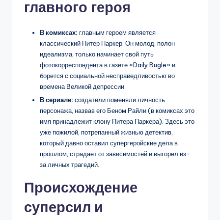
главного героя
В комиксах:
главным героем является
классический Питер Паркер. Он молод, полон
идеализма, только начинает свой путь
фотокорреспондента в газете «Daily Bugle» и
борется с социальной несправедливостью во
времена Великой депрессии.
В сериале:
создатели поменяли личность
персонажа, назвав его Беном Райли (в комиксах это
имя принадлежит клону Питера Паркера). Здесь это
уже пожилой, потрепанный жизнью детектив,
который давно оставил супергеройские дела в
прошлом, страдает от зависимостей и выгорел из-
за личных трагедий.
Происхождение
суперсил и