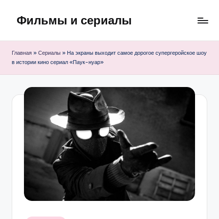
Фильмы и сериалы
Перейти
к
содержимому
Главная
»
Сериалы
»
На экраны выходит самое дорогое супергеройское шоу
в истории кино сериал «Паук-нуар»