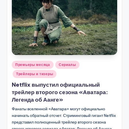
Опубликовано
Премьеры месяца
Сериалы
в
Трейлеры и тизеры
Netflix выпустил официальный
трейлер второго сезона «Аватара:
Легенда об Аанге»
Фанаты вселенной «Аватара» могут официально
начинать обратный отсчет. Стриминговый гигант Netflix
представил полноценный трейлер второго сезона
своего игрового сериала «Аватар: Легенда об Аанге»