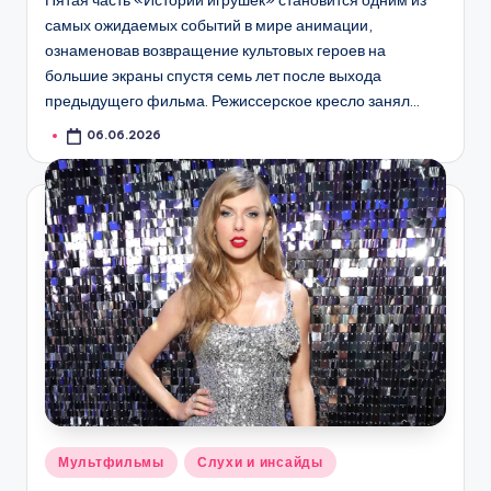
самых ожидаемых событий в мире анимации,
ознаменовав возвращение культовых героев на
большие экраны спустя семь лет после выхода
предыдущего фильма. Режиссерское кресло занял…
06.06.2026
Опубликовано
Мультфильмы
Слухи и инсайды
в