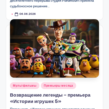
десятилетнего перерыва студия Paramount приняла
судьбоносное решение…
06.06.2026
Опубликовано
Мультфильмы
Премьеры месяца
в
Возвращение легенды – премьера
«Истории игрушек 5»
Пятая часть «Истории игрушек» становится одним из