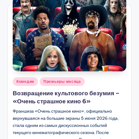
Опубликовано
Комедии
Премьеры месяца
в
Возвращение культового безумия –
«Очень страшное кино 6»
Франшиза «Очень страшное кино», официально
вернувшаяся на большие экраны 5 июня 2026 года,
стала одним из самых дискуссионных событий
текущего кинематографического сезона. После